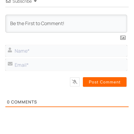
Subscribe
Na
Ema
0
COMMENTS