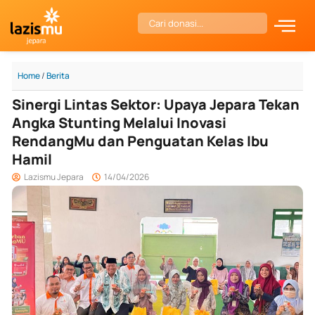
Skip
Search
to
content
Home
/
Berita
Sinergi Lintas Sektor: Upaya Jepara Tekan
Angka Stunting Melalui Inovasi
RendangMu dan Penguatan Kelas Ibu
Hamil
Lazismu Jepara
14/04/2026