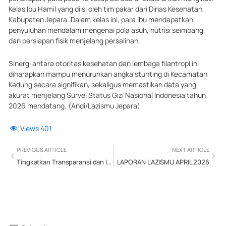
Kelas Ibu Hamil yang diisi oleh tim pakar dari Dinas Kesehatan
Kabupaten Jepara. Dalam kelas ini, para ibu mendapatkan
penyuluhan mendalam mengenai pola asuh, nutrisi seimbang,
dan persiapan fisik menjelang persalinan.
Sinergi antara otoritas kesehatan dan lembaga filantropi ini
diharapkan mampu menurunkan angka stunting di Kecamatan
Kedung secara signifikan, sekaligus memastikan data yang
akurat menjelang Survei Status Gizi Nasional Indonesia tahun
2026 mendatang. (Andi/Lazismu Jepara)
Views
401
Prev
Next
PREVIOUS ARTICLE
NEXT ARTICLE
Tingkatkan Transparansi dan Inovasi Pangan, Lazismu Jepara Serahkan Laporan Tahunan 2025 serta Kenalkan RendangMu ke Kemenag
LAPORAN LAZISMU APRIL 2026