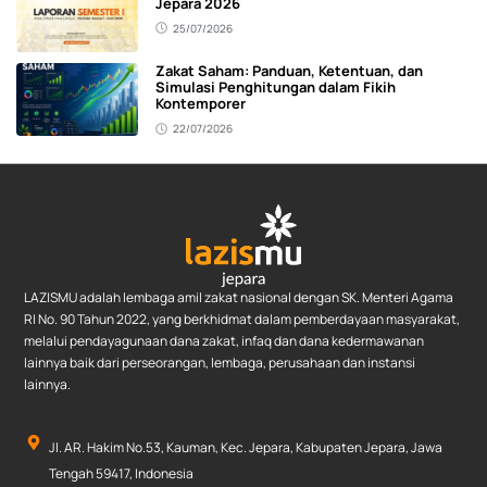
Jepara 2026
25/07/2026
Zakat Saham: Panduan, Ketentuan, dan
Simulasi Penghitungan dalam Fikih
Kontemporer
22/07/2026
LAZISMU adalah lembaga amil zakat nasional dengan SK. Menteri Agama
RI No. 90 Tahun 2022, yang berkhidmat dalam pemberdayaan masyarakat,
melalui pendayagunaan dana zakat, infaq dan dana kedermawanan
lainnya baik dari perseorangan, lembaga, perusahaan dan instansi
lainnya.
Jl. AR. Hakim No.53, Kauman, Kec. Jepara, Kabupaten Jepara, Jawa
Tengah 59417, Indonesia