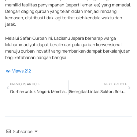
memiliki fasilitas penyimpanan (seperti lemari es) yang memadai.
Dengan daging qurban yang telah diolah menjadi rendang
kemasan, distribusi tidak lagi terikat oleh kendala waktu dan
jarak.
Melalui Safari Qurban ini, Lazismu Jepara berharap warga
Muhammadiyah dapat beralih dari pola qurban konvensional
menuju qurban inovatif yang memberikan dampak berkelanjutan
bagi ketahanan pangan bangsa.
Views
212
Prev
Next
PREVIOUS ARTICLE
NEXT ARTICLE
Qurban untuk Negeri: Membangun Solidaritas dan Keadilan Sosial dalam Perspektif Muhammadiyah
Sinergitas Lintas Sektor: Solusi Atasi Limbah Berbasis Infaq di Jepara
Subscribe