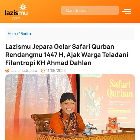
Skip
Search
to
content
Home
/
Berita
Lazismu Jepara Gelar Safari Qurban
Rendangmu 1447 H, Ajak Warga Teladani
Filantropi KH Ahmad Dahlan
Lazismu Jepara
11/05/2026