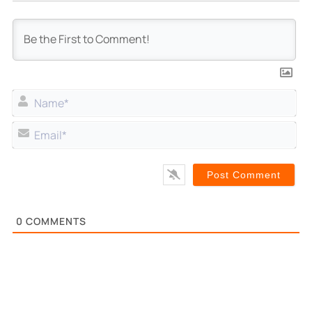
Na
Ema
0
COMMENTS