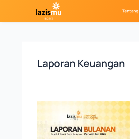
Skip
Tentang
to
content
Laporan Keuangan
LAPORAN
LAZISMU
JULI
2026