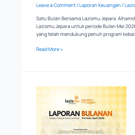
Leave a Comment
/
Laporan Keuangan
/
Lazi
Satu Bulan Bersama Lazismu Jepara Alhamdul
Lazismu Jepara untuk periode Bulan Mei 202
yang telah mendukung penuh program kebaik
Read More »
LAPORAN
LAZISMU
APRIL
2026