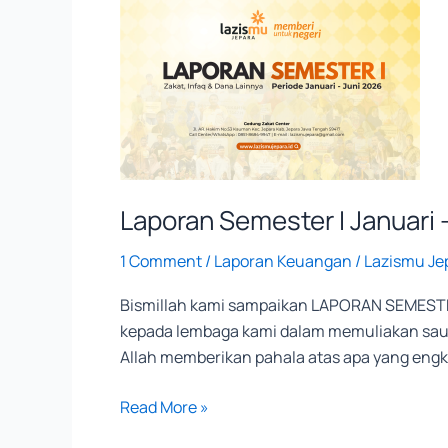
Semester
I
Januari
–
Juni
Lazismu
Jepara
2026
Laporan Semester I Januari 
1 Comment
/
Laporan Keuangan
/
Lazismu Je
Bismillah kami sampaikan LAPORAN SEMESTE
kepada lembaga kami dalam memuliakan saudara kita yang membutuhkan. بْقَيْتَ وَجَعَلَهُ لَكَ طَهُوْراً
Allah memberikan pahala atas apa yang eng
Read More »