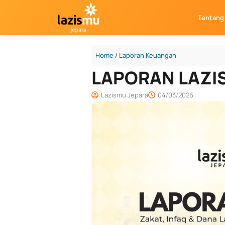
Skip
Tentang
to
content
Home
/
Laporan Keuangan
LAPORAN LAZI
Lazismu Jepara
04/03/2026