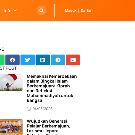
Info
Masuk
Daftar
RE
ST POST
Memaknai Kemerdekaan
dalam Bingkai Islam
Berkemajuan: Kiprah
dan Refleksi
Muhammadiyah untuk
Bangsa
04/08/2026
Wujudkan Generasi
Pelajar Berkemajuan,
Lazismu Jepara