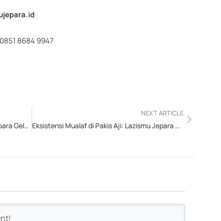
jepara.id
i0851 8684 9947
Next
NEXT ARTICLE
Optimisme Target 8 Miliar, Lazismu Jepara Gelar Safari Zakat Ramadhan 1447 H di Blimbingrejo
Eksistensi Mualaf di Pakis Aji: Lazismu Jepara dan PCM Pakis Aji Gelar Kajian KIAM serta Penyaluran Kado Ramadhan