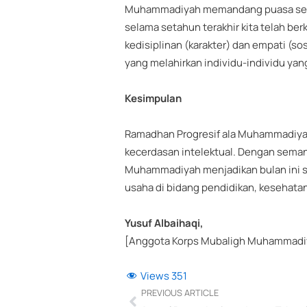
Muhammadiyah memandang puasa sebag
selama setahun terakhir kita telah be
kedisiplinan (karakter) dan empati (so
yang melahirkan individu-individu yang
Kesimpulan
Ramadhan Progresif ala Muhammadiyah 
kecerdasan intelektual. Dengan sema
Muhammadiyah menjadikan bulan ini s
usaha di bidang pendidikan, kesehatan
Yusuf Albaihaqi,
[Anggota Korps Mubaligh Muhammadiy
Views
351
Prev
PREVIOUS ARTICLE