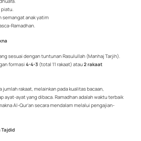
dhuafa.
 piatu.
n semangat anak yatim
asca-Ramadhan.
akna
 sesuai dengan tuntunan Rasulullah (Manhaj Tarjih).
ngan formasi
4-4-3
(total 11 rakaat) atau
2 rakaat
jumlah rakaat, melainkan pada kualitas bacaan,
 ayat-ayat yang dibaca. Ramadhan adalah waktu terbaik
makna Al-Qur’an secara mendalam melalui pengajian-
Tajdid