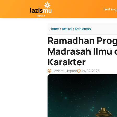
Skip
Tentang
to
content
Home
/
Artikel
/
Keislaman
Ramadhan Progr
Madrasah Ilmu 
Karakter
Lazismu Jepara
21/02/2026