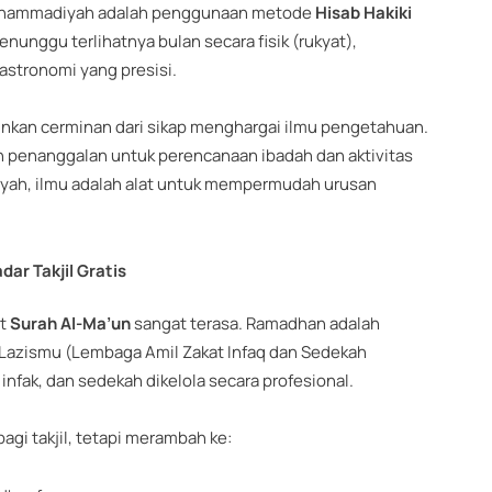
 Muhammadiyah adalah penggunaan metode
Hisab Hakiki
unggu terlihatnya bulan secara fisik (rukyat),
stronomi yang presisi.
lainkan cerminan dari sikap menghargai ilmu pengetahuan.
n penanggalan untuk perencanaan ibadah dan aktivitas
iyah, ilmu adalah alat untuk mempermudah urusan
dar Takjil Gratis
it
Surah Al-Ma’un
sangat terasa. Ramadhan adalah
ui Lazismu (Lembaga Amil Zakat Infaq dan Sedekah
fak, dan sedekah dikelola secara profesional.
agi takjil, tetapi merambah ke: