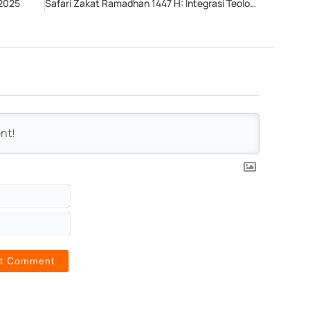
 2025
Safari Zakat Ramadhan 1447 H: Integrasi Teologi, Kesehatan, dan Filantropi di Masjid At-Taqwa Jepara
Name*
Email*