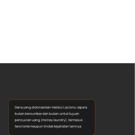
Dana yang didonasikan melalui Lazismu Jepara
bukan bersumber dan bukan untuk tujuan
pencucian uang (money laundry), termasuk
terorisme maupun tindak kejahatan lainnya.