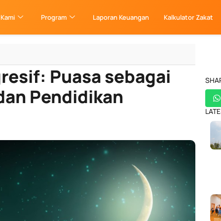
 Kami
Program
Laporan Keuangan
Kalkulator Zakat
esif: Puasa sebagai
SHA
dan Pendidikan
LATE