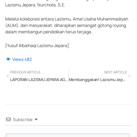
Lazismu Jepara, Nurcholis, S.E.
Melalui kolaborasi antara Lazismu, Amal Usaha Muhammadiyah
(AUM), dan masyarakat, diharapkan semangat gotong royong
dalam membangun pendidikan terus terjaga.
[Yusuf Albaihaqi Lazismu Jepara]
Views
482
Prev
Next
PREVIOUS ARTICLE
NEXT ARTICLE
LAPORAN LAZISMU JEPARA AGUSTUS 2025
Membanggakan! Lazismu Jepara Raih Penghargaan “Persentase Target Capaian Rendangmu Tertinggi” se-Jawa Tengah
Subscribe