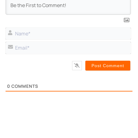
Na
Ema
0
COMMENTS