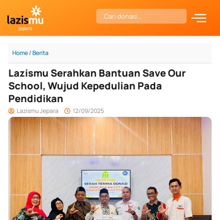
Skip
Search
to
content
Home
/
Berita
Lazismu Serahkan Bantuan Save Our
School, Wujud Kepedulian Pada
Pendidikan
Lazismu Jepara
12/09/2025