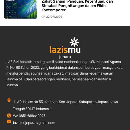
Zakat Saham: Panduan, Ketentuan, dan
Simulasi Penghitungan dalam Fikih
Kontemporer
22/07/2026
LAZISMU adalah lembaga amil zakat nasional dengan SK. Menteri Agama
RI No. 90 Tahun 2022, yang berkhidmat dalam pemberdayaan masyarakat,
melalui pendayagunaan dana zakat, infaq dan dana kedermawanan
lainnya baik dari perseorangan, lembaga, perusahaan dan instansi
lainnya.
Jl. AR. Hakim No.53, Kauman, Kec. Jepara, Kabupaten Jepara, Jawa
Tengah 59417, Indonesia
WA 0851-8684-9947
lazismujepara@gmail.com