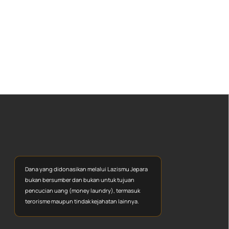
Dana yang didonasikan melalui Lazismu Jepara
bukan bersumber dan bukan untuk tujuan
pencucian uang (money laundry), termasuk
terorisme maupun tindak kejahatan lainnya.