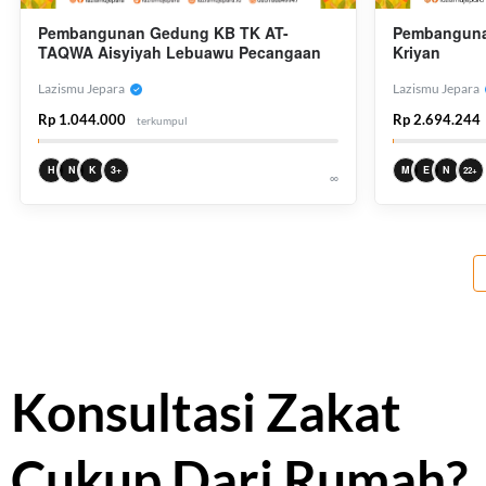
Pembangunan Gedung KB TK AT-
Pembanguna
TAQWA Aisyiyah Lebuawu Pecangaan
Kriyan
Lazismu Jepara
Lazismu Jepara
Rp 1.044.000
Rp 2.694.244
terkumpul
H
N
K
3+
M
E
N
22+
∞
Konsultasi Zakat
Cukup Dari Rumah?