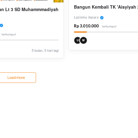
Bangun Kembali TK 'Aisyiyah 
n Lt 3 SD Muhammmadiyah
Lazismu Jepara
Rp 3.010.000
terkumpul
terkumpul
U
M
5 bulan, 5 hari lagi
Load more