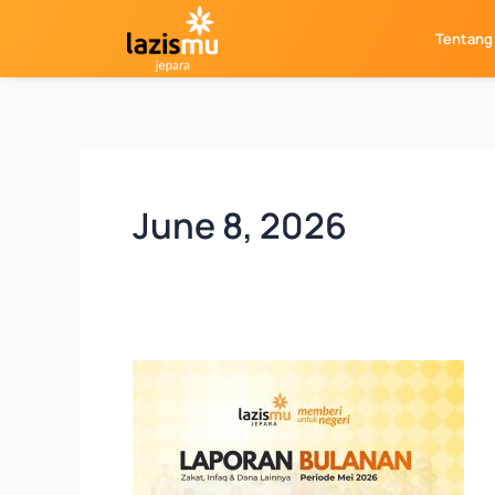
Skip
Tentang
to
content
June 8, 2026
LAPORAN
LAZISMU
MEI
2026