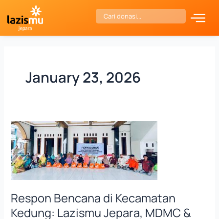
Skip
Search
to
content
January 23, 2026
Respon
Bencana
di
Kecamatan
Kedung:
Lazismu
Respon Bencana di Kecamatan
Jepara,
MDMC
Kedung: Lazismu Jepara, MDMC &