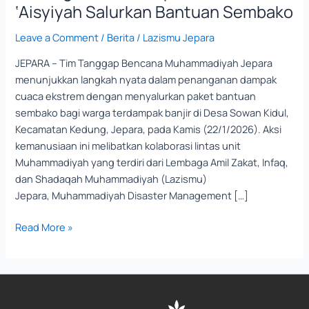
&
‘Aisyiyah Salurkan Bantuan Sembako
‘Aisyiyah
Salurkan
Leave a Comment
/
Berita
/
Lazismu Jepara
Bantuan
JEPARA – Tim Tanggap Bencana Muhammadiyah Jepara
Sembako
menunjukkan langkah nyata dalam penanganan dampak
cuaca ekstrem dengan menyalurkan paket bantuan
sembako bagi warga terdampak banjir di Desa Sowan Kidul,
Kecamatan Kedung, Jepara, pada Kamis (22/1/2026). Aksi
kemanusiaan ini melibatkan kolaborasi lintas unit
Muhammadiyah yang terdiri dari Lembaga Amil Zakat, Infaq,
dan Shadaqah Muhammadiyah (Lazismu)
Jepara, Muhammadiyah Disaster Management […]
Read More »